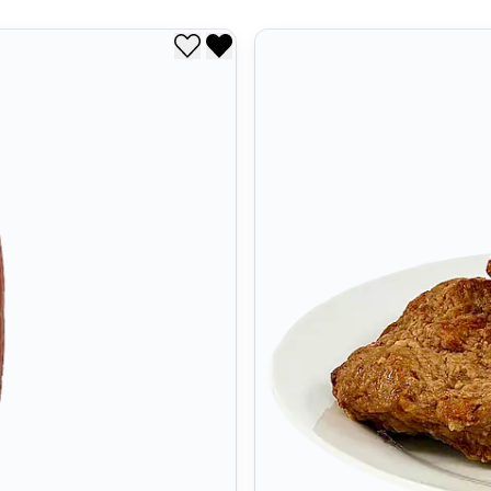
Legg til i ønskeliste
Fjern fra ønskeliste