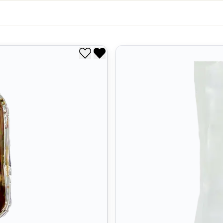
Legg til i ønskeliste
Fjern fra ønskeliste