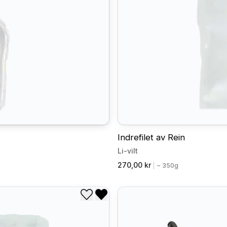
Indrefilet av Rein
Li-vilt
270,00 kr
|
~ 350g
Legg til i ønskeliste
Fjern fra ønskeliste