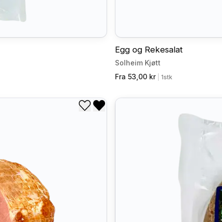
Egg og Rekesalat
Solheim Kjøtt
Fra 53,00 kr
|
1stk
Legg til i ønskeliste
Fjern fra ønskeliste