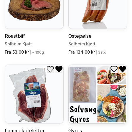
Roastbiff
Ostepølse
Solheim Kjøtt
Solheim Kjøtt
Fra 53,00 kr
Fra 134,00 kr
|
~ 100g
|
3stk
Legg til i ønskeliste
Fjern fra ønskeliste
Legg til
Fjer
Lammekoteletter
Gyros