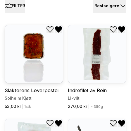
FILTER
Bestselgere
Legg til i ønskeliste
Fjern fra ønskeliste
Legg til
Fjer
Slakterens Leverpostei
Indrefilet av Rein
Solheim Kjøtt
Li-vilt
53,00 kr
270,00 kr
|
1stk
|
~ 350g
Legg til i ønskeliste
Fjern fra ønskeliste
Legg til
Fjer