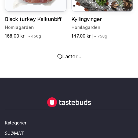
Black turkey Kalkunbiff
Kyllingvinger
Homlagarden
Homlagarden
168,00 kr
147,00 kr
|
~ 450g
|
~ 750g
Laster...
Tastebuds - Lokalmat rett hjem
Kategorier
SJØMAT