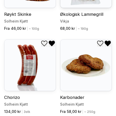
Røykt Skinke
Økologisk Lammegrill
Solheim Kjøtt
Vikja
Fra 46,00 kr
68,00 kr
|
~ 100g
|
~ 190g
Legg til i ønskeliste
Fjern fra ønskeliste
Legg til
Fjer
Chorizo
Karbonader
Solheim Kjøtt
Solheim Kjøtt
134,00 kr
Fra 58,00 kr
|
3stk
|
~ 250g