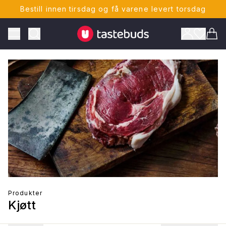
Bestill innen tirsdag og få varene levert torsdag
Tastebuds - Lokalmat rett hjem
Toggle Menu
Vare
ONTO
Produkter
Kjøtt