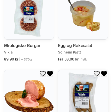
Økologiske Burgar
Egg og Rekesalat
Vikja
Solheim Kjøtt
89,90 kr
Fra 53,00 kr
|
~ 370g
|
1stk
Legg til i ønskeliste
Fjern fra ønskeliste
Legg til
Fjer