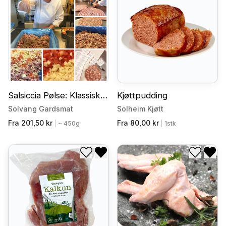
Legg til i ønskeliste
Fjern fra ønskeliste
Legg til
Fjer
Salsiccia Pølse: Klassisk
Kjøttpudding
Italiensk Salsiccia ca
Solvang Gardsmat
Solheim Kjøtt
350gr
Fra 201,50 kr
Fra 80,00 kr
|
~ 450g
|
1stk
Legg til i ønskeliste
Fjern fra ønskeliste
Legg til
Fjer