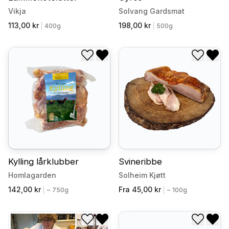
Vikja
Solvang Gardsmat
113,00 kr
198,00 kr
|
400g
|
500g
Legg til i ønskeliste
Fjern fra ønskeliste
Legg til
Fjer
Kylling lårklubber
Svineribbe
Homlagarden
Solheim Kjøtt
142,00 kr
Fra 45,00 kr
|
~ 750g
|
~ 100g