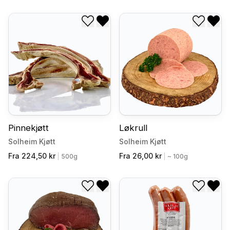
Legg til i ønskeliste
Fjern fra ønskeliste
Legg til
Fjer
Pinnekjøtt
Løkrull
Solheim Kjøtt
Solheim Kjøtt
Fra 224,50 kr
Fra 26,00 kr
|
500g
|
~ 100g
Legg til i ønskeliste
Fjern fra ønskeliste
Legg til
Fjer