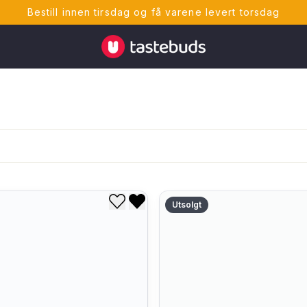
Bestill innen tirsdag og få varene levert torsdag
Tastebuds - Lokalmat rett hjem
Utsolgt
Legg til i ønskeliste
Fjern fra ønskeliste