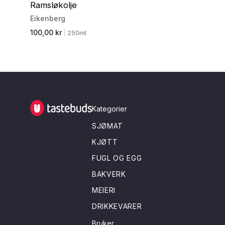
Ramsløkolje
Eikenberg
100,00 kr
|
250ml
Tastebuds - Lokalmat rett hjem
Kategorier
SJØMAT
KJØTT
FUGL OG EGG
BAKVERK
MEIERI
DRIKKEVARER
Bruker