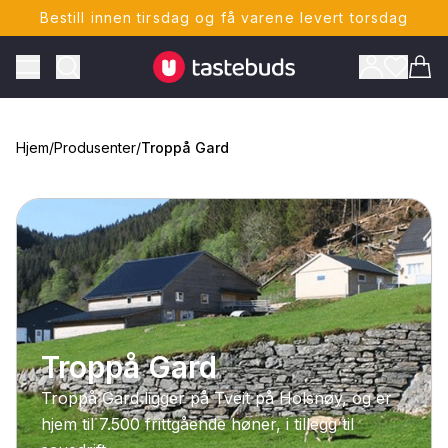
Bestill innen tirsdag og få varene levert torsdag
Tastebuds - Lokalmat rett hjem
Toggle Menu
Vare
Hjem
/
Produsenter
/
Troppå Gard
ONTO
Troppå Gard
Troppå Gard ligger på Tveit på Holsnøy, og er
hjem til 7.500 frittgående høner, i tillegg til