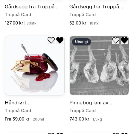
Gårdsegg fra Troppå
Gårdsegg fra Troppå
Gård - 30 stk
Gård - 10 stk
Troppå Gard
Troppå Gard
127,00 kr
52,00 kr
|
30stk
|
10stk
Utsolgt
Legg til i ønskeliste
Fjern fra ønskeliste
Legg til
Fjer
Håndrørt
Pinnebog lam av
Bringebærsyltetøy
gammelnorsk spæl
Troppå Gard
Troppå Gard
Fra 59,00 kr
743,00 kr
|
200ml
|
1,5kg