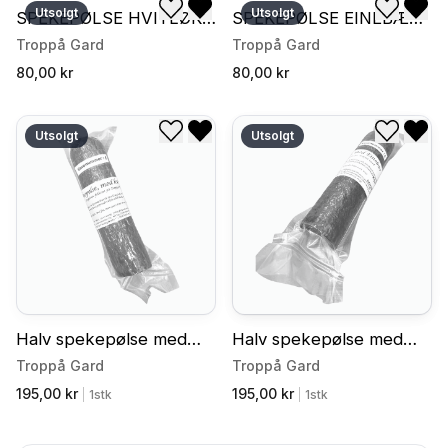
Utsolgt
Utsolgt
SPEKEPØLSE HVITLØK
SPEKEPØLSE EINEBÆR
Legg til i ønskeliste
Fjern fra ønskeliste
Legg til
Fjer
OPPSKJÆRT, CA. 100g
OPPSKJÆRT, CA. 100g
Troppå Gard
Troppå Gard
GAMMELNORSK SPÆL
GAMMELNORSK SPÆL
80,00 kr
80,00 kr
Utsolgt
Utsolgt
Legg til i ønskeliste
Fjern fra ønskeliste
Legg til
Fjer
Halv spekepølse med
Halv spekepølse med
hvitløk
einebær
Troppå Gard
Troppå Gard
195,00 kr
195,00 kr
|
1stk
|
1stk