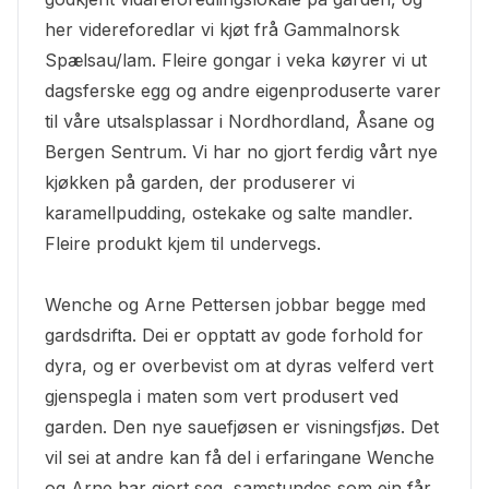
her videreforedlar vi kjøt frå Gammalnorsk
Spælsau/lam. Fleire gongar i veka køyrer vi ut
dagsferske egg og andre eigenproduserte varer
til våre utsalsplassar i Nordhordland, Åsane og
Bergen Sentrum. Vi har no gjort ferdig vårt nye
kjøkken på garden, der produserer vi
karamellpudding, ostekake og salte mandler.
Fleire produkt kjem til undervegs.
Wenche og Arne Pettersen jobbar begge med
gardsdrifta. Dei er opptatt av gode forhold for
dyra, og er overbevist om at dyras velferd vert
gjenspegla i maten som vert produsert ved
garden. Den nye sauefjøsen er visningsfjøs. Det
vil sei at andre kan få del i erfaringane Wenche
og Arne har gjort seg, samstundes som ein får