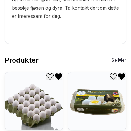
besøkje fjøsen og dyra. Ta kontakt dersom dette
er interessant for deg.
Produkter
Se Mer
Legg til i ønskeliste
Fjern fra ønskeliste
Legg til
Fjer