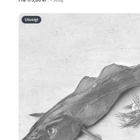
|
~ 500g
Utsolgt