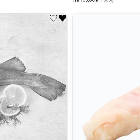
|
500g
Legg til i ønskeliste
Fjern fra ønskeliste