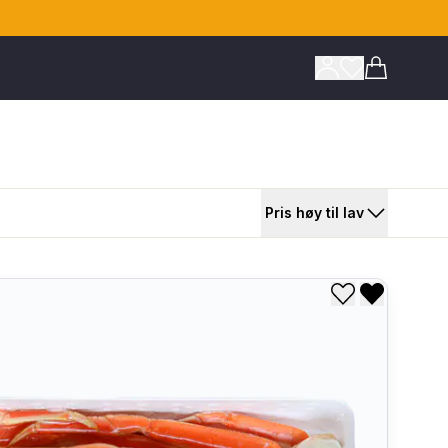
Varer i h
Pris høy til lav
Legg til i øns
Fjern fra 