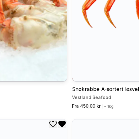
Snøkrabbe A-sortert løsve
Vestland Seafood
Fra 450,00 kr
|
~ 1kg
Legg til i ønskeliste
Fjern fra ønskeliste