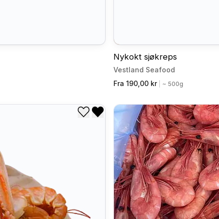
Nykokt sjøkreps
Vestland Seafood
Fra 190,00 kr
|
~ 500g
Legg til i ønskeliste
Fjern fra ønskeliste