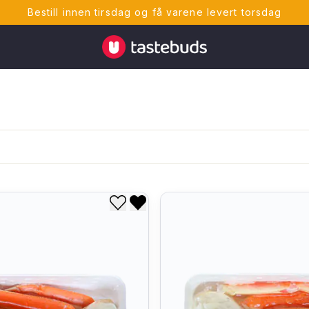
Bestill innen tirsdag og få varene levert torsdag
Tastebuds - Lokalmat rett hjem
Legg til i ønskeliste
Fjern fra ønskeliste