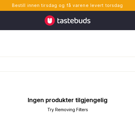
Bestill innen tirsdag og få varene levert torsdag
Tastebuds - Lokalmat rett hjem
Ingen produkter tilgjengelig
Try Removing Filters