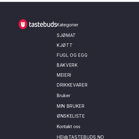
Tastebuds - Lokalmat rett hjem
Kategorier
SJØMAT
KJØTT
FUGL OG EGG
BAKVERK
MEIERI
DRIKKEVARER
Bruker
MIN BRUKER
ØNSKELISTE
Kontakt oss
HEI@TASTEBUDS.NO