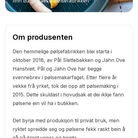
finn du den vesle pølsefabrikken
Om produsenten
Den hemmelige pølsefabrikken blei starta i
oktober 2018, av Pål Slettebakken og Jahn Ove
Hanstveit. Pål og Jahn Ove har begge
svennebrev i pølsemakarfaget. Etter fleire år
vekke frå yrket, tok dei opp att pølsemaking i
2015. Dette skuldast i hovudsak at dei ikkje fann
pølsene ein vil ha i butikken.
Det byrja med produksjon til privat bruk, men
ryktet spreidde seg og pølsene fekk raskt bein å
gå på blant vener og kjente