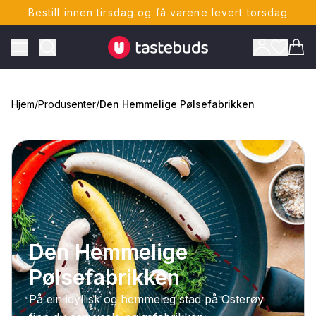
Bestill innen tirsdag og få varene levert torsdag
Tastebuds - Lokalmat rett hjem
Toggle Menu
Vare
Hjem
/
Produsenter
/
Den Hemmelige Pølsefabrikken
ONTO
Den Hemmelige
Pølsefabrikken
På ein idyllisk og hemmeleg stad på Osterøy