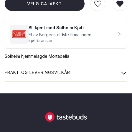
VELG CA-VEKT
LEGG TIL I Ø
FJER
Bli kjent med Solheim Kjøtt
Et av Bergens eldste firma innen
kjøttbransjen
Solheim hjemmelagde Mortadella
FRAKT OG LEVERINGSVILKÅR
Tastebuds - Lokalmat rett hjem