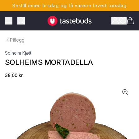
Bestill innen tirsdag og få varene levert torsdag
Tastebuds - Lokalmat rett hjem
Toggle Menu
Vare
Pålegg
Solheim Kjøtt
SOLHEIMS MORTADELLA
38,00 kr
ONTO