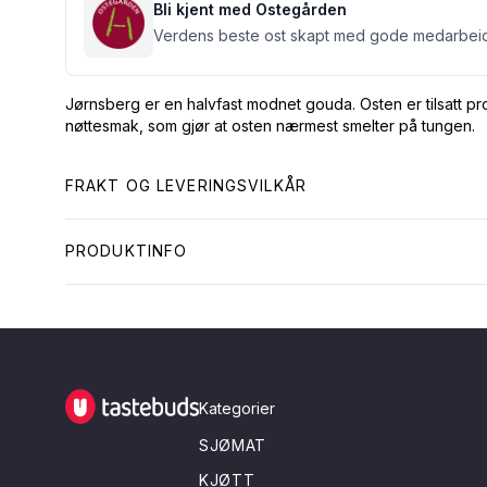
Bli kjent med Ostegården
Verdens beste ost skapt med gode medarbeide
Jørnsberg er en halvfast modnet gouda. Osten er tilsatt pr
nøttesmak, som gjør at osten nærmest smelter på tungen.
FRAKT OG LEVERINGSVILKÅR
PRODUKTINFO
Tastebuds - Lokalmat rett hjem
Kategorier
SJØMAT
KJØTT