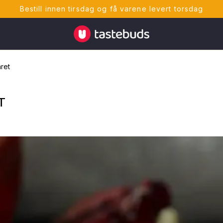
Bestill innen tirsdag og få varene levert torsdag
Tastebuds - Lokalmat rett hjem
ret
T