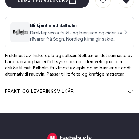
LEGG I HANDLEKURV
LEGG TIL I Ø
FJER
Bli kjent med Balholm
Direktepressa frukt- og bærjuice og cider av
råvarer frå Sogn. Nordleg klima gir sakte
modning og mykje smak.
Fruktmost av friske eple og solbær. Solbær er det sunnaste av
hagebæra og har ei flott syre som gjer den veleigna som
drikke til mat. Balholm fruktmost av eple og solbær er eit godt
alternativ til raudvin. Passar til litt feite og kraftige matrettar.
FRAKT OG LEVERINGSVILKÅR
Tastebuds - Lokalmat rett hjem