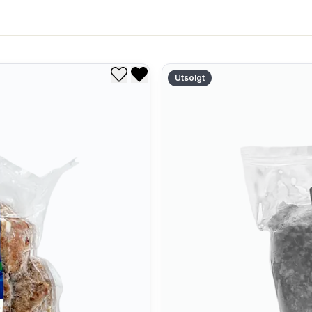
Utsolgt
Legg til i ønskeliste
Fjern fra ønskeliste