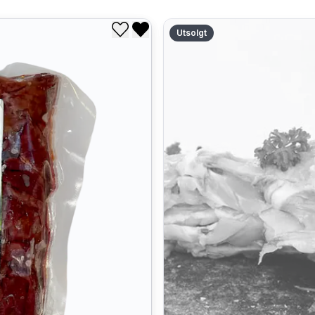
Utsolgt
Legg til i ønskeliste
Fjern fra ønskeliste