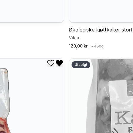
Økologiske kjøttkaker stor
Vikja
120,00 kr
|
~ 450g
Utsolgt
Legg til i ønskeliste
Fjern fra ønskeliste