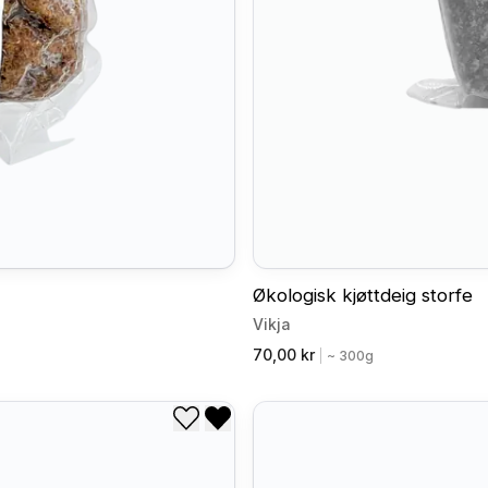
Økologisk kjøttdeig storfe
Vikja
70,00 kr
|
~ 300g
Legg til i ønskeliste
Fjern fra ønskeliste