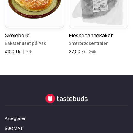
Skolebolle
Fleskepannekaker
Bakstehuset på Ask
Smørbrødsentralen
43,00 kr
27,00 kr
|
1stk
|
2stk
Tastebuds - Lokalmat rett hjem
Kategorier
SJØMAT