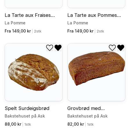
La Tarte aux Fraises
La Tarte aux Pommes
(vegansk)
(vegansk)
La Pomme
La Pomme
Fra 149,00 kr
Fra 149,00 kr
|
2stk
|
2stk
Legg til i ønskeliste
Fjern fra ønskeliste
Legg til
Fjer
Spelt Surdeigsbrød
Grovbrød med
Ølandshvete
Bakstehuset på Ask
Bakstehuset på Ask
88,00 kr
82,00 kr
|
1stk
|
1stk