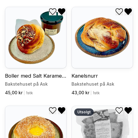
Legg til i ønskeliste
Fjern fra ønskeliste
Legg til
Fjer
Boller med Salt Karamell
Kanelsnurr
og Pekan
Bakstehuset på Ask
Bakstehuset på Ask
45,00 kr
43,00 kr
|
1stk
|
1stk
Utsolgt
Legg til i ønskeliste
Fjern fra ønskeliste
Legg til
Fjer