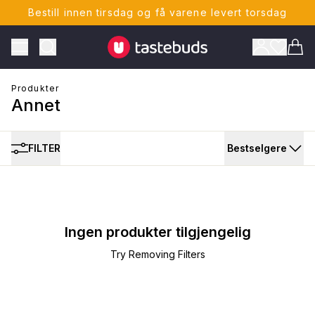
Bestill innen tirsdag og få varene levert torsdag
Tastebuds - Lokalmat rett hjem
Toggle Menu
Vare
Produkter
Annet
FILTER
Bestselgere
ONTO
Ingen produkter tilgjengelig
Try Removing Filters