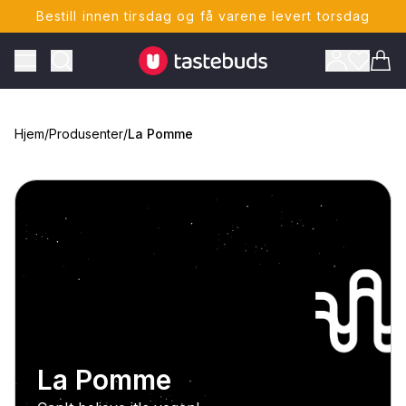
Bestill innen tirsdag og få varene levert torsdag
Tastebuds - Lokalmat rett hjem
Toggle Menu
Vare
Hjem
/
Produsenter
/
La Pomme
ONTO
La Pomme