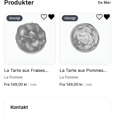
Produkter
Se Mer
Utsolgt
Utsolgt
Legg til i ønskeliste
Fjern fra ønskeliste
Legg til
Fjer
La Tarte aux Fraises
La Tarte aux Pommes
(vegansk)
(vegansk)
La Pomme
La Pomme
Fra 149,00 kr
Fra 149,00 kr
|
2stk
|
2stk
Kontakt