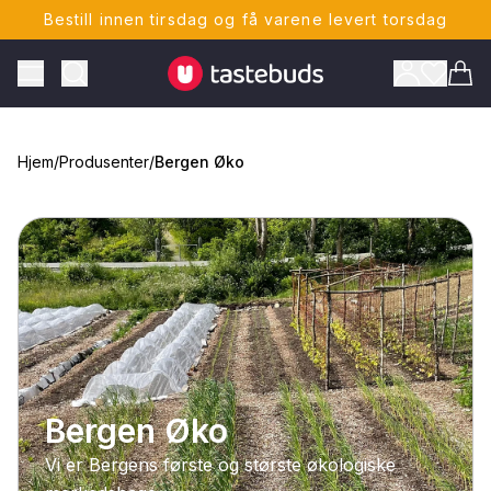
Bestill innen tirsdag og få varene levert torsdag
Tastebuds - Lokalmat rett hjem
Toggle Menu
Vare
Hjem
/
Produsenter
/
Bergen Øko
ONTO
Bergen Øko
Vi er Bergens første og største økologiske