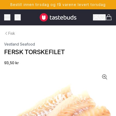
Bestill innen tirsdag og få varene levert torsdag
Tastebuds - Lokalmat rett hjem
Toggle Menu
Vare
Fisk
Vestland Seafood
FERSK TORSKEFILET
93,50 kr
ONTO