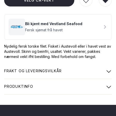
VELG CA-VEKT
LEGG TIL I Ø
FJER
Bli kjent med Vestland Seafood
Fersk sjømat frå havet
Nydelig fersk torske filet. Fisket i Austevoll eller i havet vest av
Austevoll. Skinn og beinfri, usaltet. Vekt varierer, pakkes
nærmest vekt ifht bestilling. Med forbehold om fangst.
FRAKT OG LEVERINGSVILKÅR
PRODUKTINFO