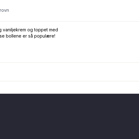
erovn
ig vaniljekrem og toppet med
isse bollene er så populære!