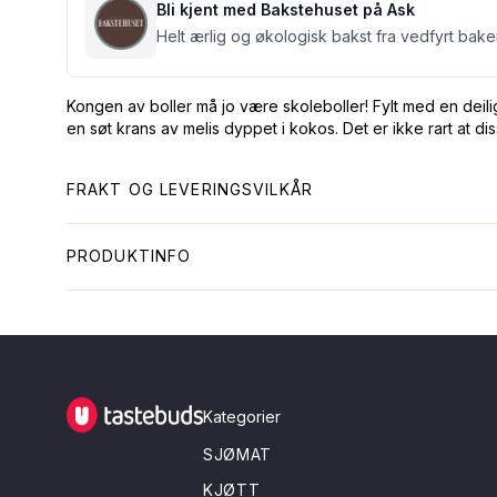
Bli kjent med Bakstehuset på Ask
Helt ærlig og økologisk bakst fra vedfyrt bak
Kongen av boller må jo være skoleboller! Fylt med en deil
en søt krans av melis dyppet i kokos. Det er ikke rart at d
FRAKT OG LEVERINGSVILKÅR
PRODUKTINFO
Tastebuds - Lokalmat rett hjem
Kategorier
SJØMAT
KJØTT