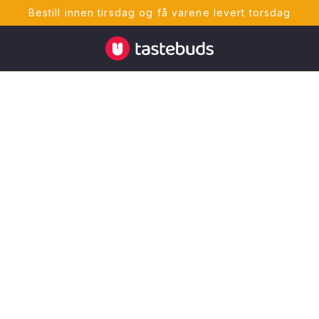
Bestill innen tirsdag og få varene levert torsdag
Tastebuds - Lokalmat rett hjem