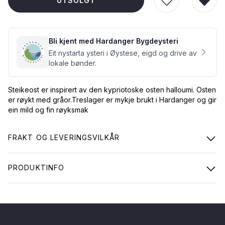
UTSOLGT
LEGG TIL I Ø
FJER
Bli kjent med Hardanger Bygdeysteri
Eit nystarta ysteri i Øystese, eigd og drive av
lokale bønder.
Steikeost er inspirert av den kypriotoske osten halloumi. Osten
er røykt med gråor.Treslager er mykje brukt i Hardanger og gir
ein mild og fin røyksmak
FRAKT OG LEVERINGSVILKÅR
PRODUKTINFO