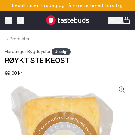
Bestill innen tirsdag og få varene levert torsdag
Tastebuds - Lokalmat rett hjem
Toggle Menu
Vare
Produkter
Hardanger Bygdeysteri
Utsolgt
RØYKT STEIKEOST
99,00 kr
ONTO