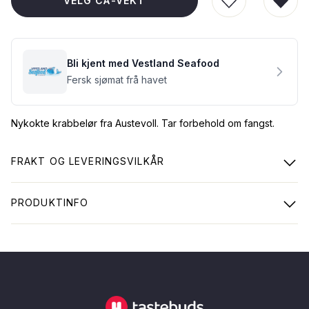
VELG CA-VEKT
LEGG TIL I Ø
FJER
Bli kjent med Vestland Seafood
Fersk sjømat frå havet
Nykokte krabbelør fra Austevoll. Tar forbehold om fangst.
FRAKT OG LEVERINGSVILKÅR
PRODUKTINFO
Tastebuds - Lokalmat rett hjem