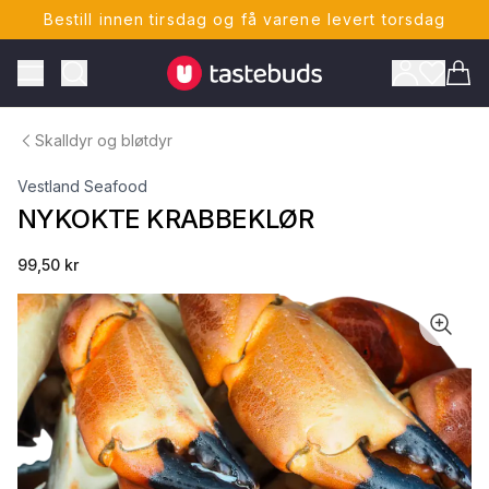
Bestill innen tirsdag og få varene levert torsdag
Tastebuds - Lokalmat rett hjem
Toggle Menu
Vare
Skalldyr og bløtdyr
Vestland Seafood
NYKOKTE KRABBEKLØR
99,50 kr
ONTO