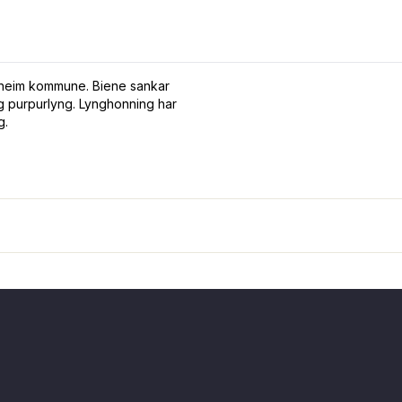
trheim kommune. Biene sankar
g purpurlyng. Lynghonning har
g.