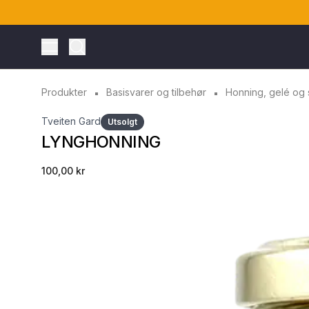
Toggle Menu
Produkter
Basisvarer og tilbehør
Honning, gelé og 
Tveiten Gard
Utsolgt
LYNGHONNING
100,00 kr
ONTO