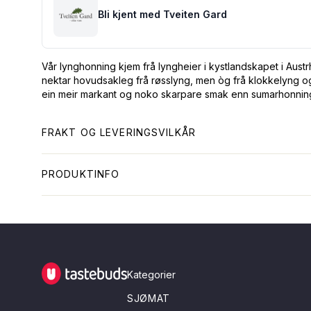
Bli kjent med Tveiten Gard
Vår lynghonning kjem frå lyngheier i kystlandskapet i Aus
nektar hovudsakleg frå røsslyng, men òg frå klokkelyng o
ein meir markant og noko skarpare smak enn sumarhonnin
FRAKT OG LEVERINGSVILKÅR
PRODUKTINFO
Tastebuds - Lokalmat rett hjem
Kategorier
SJØMAT