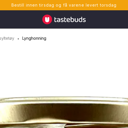
Bestill innen tirsdag og få varene levert torsdag
Tastebuds - Lokalmat rett hjem
syltetøy
Lynghonning