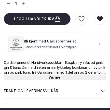
LEGG I HANDLEKURV
LEGG TIL I Ø
FJER
Bli kjent med Gardsbrenneriet
Handverksdestilleriet i Nordfjord
Gardsbrenneriet Handverkscocktail - Raspberry infused pink
gin & tonic Denne drinken er ein lykkeleg kombinasjon av pink
gin og pink tonic frå Gardsbrenneriet. 1 del gin og 2 delar tonic.
Vapour infused med friske norske bringebær, rosa rabarbra
Vis mer
og einebær sanka i Nordfjord.
FRAKT OG LEVERINGSVILKÅR