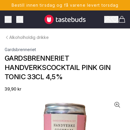
Bestill innen tirsdag og få varene levert torsdag
Tastebuds - Lokalmat rett hjem
Toggle Menu
Vare
Alkoholholdig drikke
Gardsbrenneriet
GARDSBRENNERIET
HANDVERKSCOCKTAIL PINK GIN
TONIC 33CL 4,5%
ONTO
39,90 kr