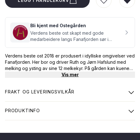
LEGG I HANDLEKURV
LEGG TIL I Ø
FJER
Bli kjent med Ostegården
Verdens beste ost skapt med gode
medarbeidere langs Fanafjorden sør i
Bergen.
Verdens beste ost 2018 er produsert i idylliske omgivelser ved
Fanafjorden. Her bor og driver Ruth og Jørn Hafslund med
melking og ysting av sine 12 melkekyr. På gården kan kuene
beite fritt hele sommeren på en eng bestående av mange
Vis mer
sorter gress og lyng. Har de lyst kan de til og med ta seg et
bad i sjøen som denne engen grenser ned mot. Lagret
FRAKT OG LEVERINGSVILKÅR
Fanaost er en halvfast goudatype som er laget på pasteurisert
kumelk, og er lagret i 12-18 måneder.
PRODUKTINFO