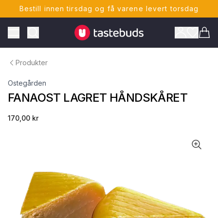
Bestill innen tirsdag og få varene levert torsdag
Tastebuds - Lokalmat rett hjem
Toggle Menu
Vare
Produkter
Ostegården
FANAOST LAGRET HÅNDSKÅRET
170,00 kr
ONTO