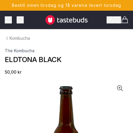
Bestill innen tirsdag og få varene levert torsdag
Tastebuds - Lokalmat rett hjem
Toggle Menu
Vare
Kombucha
The Kombucha
ELDTONA BLACK
50,00 kr
ONTO