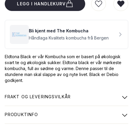
LEGG I HANDLEKURV
LEGG TIL I Ø
FJER
Bli kjent med The Kombucha
Håndlaga Kvalitets kombucha frå Bergen
Eldtona Black er vår Kombucha som er basert på økologisk
svart te og økologisk sukker. Eldtona black er vår mørkeste
kombucha, full av sødme og varme. Denne passer til de
stundene man skal slappe av og nyte livet. Black er Debio
godkjent.
FRAKT OG LEVERINGSVILKÅR
PRODUKTINFO